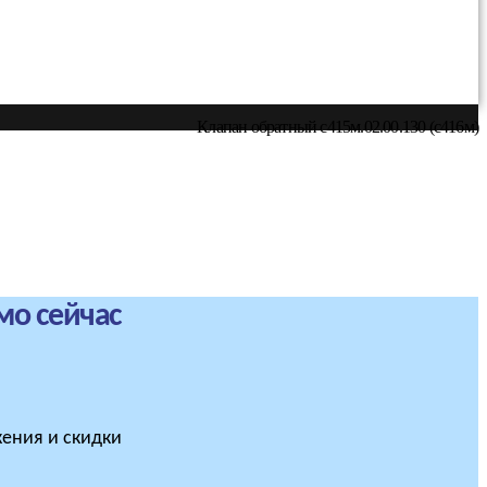
Клапан обратный с415м.02.00.130 (с416м)
мо сейчас
ения и скидки